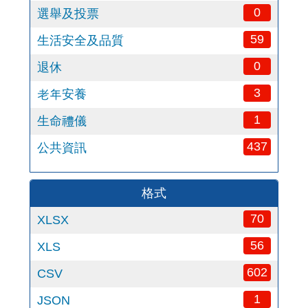
0
選舉及投票
59
生活安全及品質
0
退休
3
老年安養
1
生命禮儀
437
公共資訊
格式
70
XLSX
56
XLS
602
CSV
1
JSON