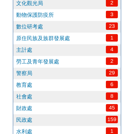
2
文化觀光局
3
動物保護防疫所
23
數位研考處
1
原住民族及族群發展處
4
主計處
2
勞工及青年發展處
29
警察局
6
教育處
8
社會處
45
財政處
159
民政處
1
水利處