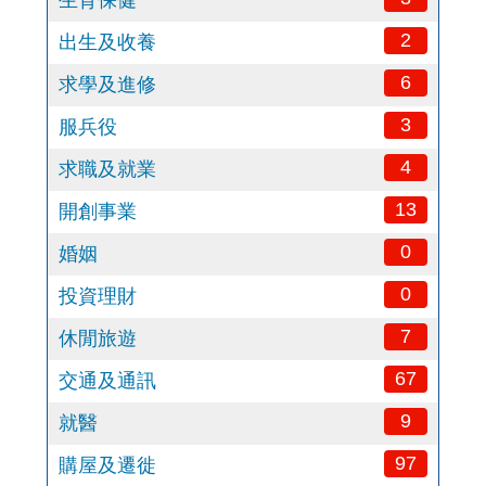
生育保健
2
出生及收養
6
求學及進修
3
服兵役
4
求職及就業
13
開創事業
0
婚姻
0
投資理財
7
休閒旅遊
67
交通及通訊
9
就醫
97
購屋及遷徙