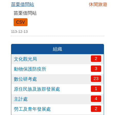
苗栗借問站
休閒旅遊
苗栗借問站
CSV
113-12-13
組織
2
文化觀光局
3
動物保護防疫所
23
數位研考處
1
原住民族及族群發展處
4
主計處
2
勞工及青年發展處