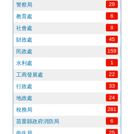
29
警察局
6
教育處
8
社會處
45
財政處
159
民政處
1
水利處
22
工商發展處
33
行政處
24
地政處
281
稅務局
6
苗栗縣政府消防局
25
衛生局