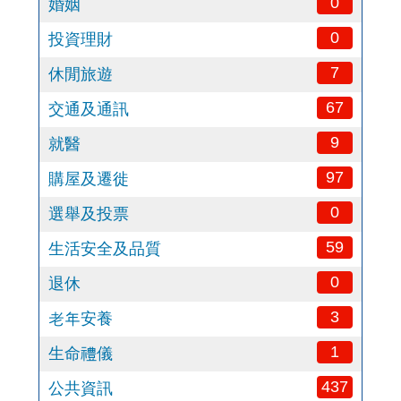
0
婚姻
0
投資理財
7
休閒旅遊
67
交通及通訊
9
就醫
97
購屋及遷徙
0
選舉及投票
59
生活安全及品質
0
退休
3
老年安養
1
生命禮儀
437
公共資訊