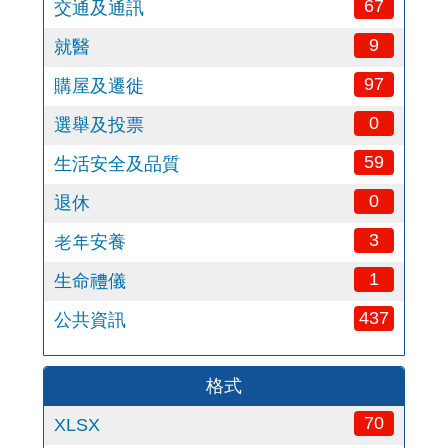
67
交通及通訊
9
就醫
97
購屋及遷徙
0
選舉及投票
59
生活安全及品質
0
退休
3
老年安養
1
生命禮儀
437
公共資訊
格式
70
XLSX