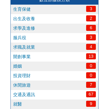
3
生育保健
2
出生及收養
6
求學及進修
3
服兵役
4
求職及就業
13
開創事業
0
婚姻
0
投資理財
7
休閒旅遊
67
交通及通訊
9
就醫