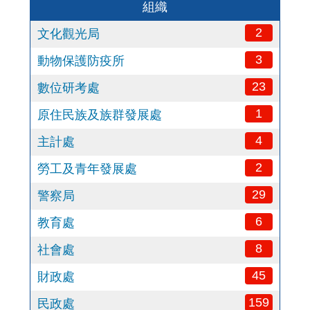
組織
2
文化觀光局
3
動物保護防疫所
23
數位研考處
1
原住民族及族群發展處
4
主計處
2
勞工及青年發展處
29
警察局
6
教育處
8
社會處
45
財政處
159
民政處