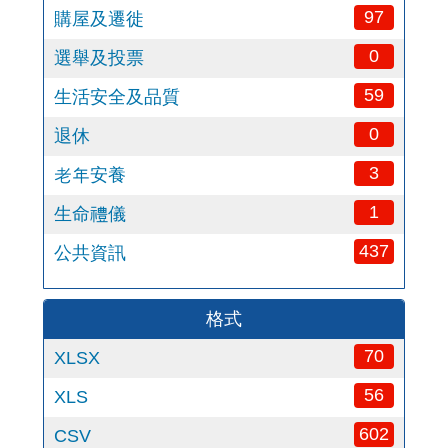
97
購屋及遷徙
0
選舉及投票
59
生活安全及品質
0
退休
3
老年安養
1
生命禮儀
437
公共資訊
格式
70
XLSX
56
XLS
602
CSV