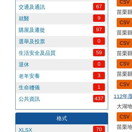
CSV
67
交通及通訊
苗栗縣
9
就醫
CSV
97
購屋及遷徙
苗栗縣
0
選舉及投票
CSV
59
生活安全及品質
苗栗縣
0
CSV
退休
苗栗縣
3
老年安養
CSV
1
生命禮儀
112
437
公共資訊
大湖
CSV
格式
苗栗
70
XLSX