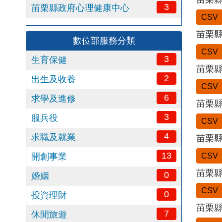
3
苗栗縣政府心理健康中心
CSV
苗栗縣
數位部服務分類
CSV
3
生育保健
苗栗縣
2
出生及收養
CSV
6
求學及進修
苗栗縣
3
服兵役
CSV
4
求職及就業
苗栗縣
13
開創事業
CSV
苗栗縣
0
婚姻
CSV
0
投資理財
苗栗縣
7
休閒旅遊