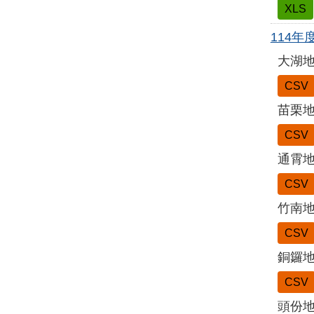
XLS
114
大湖
CSV
苗栗
CSV
通霄
CSV
竹南
CSV
銅鑼
CSV
頭份