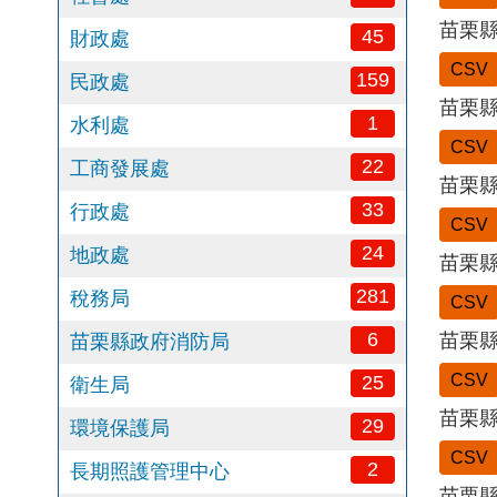
苗栗縣
45
財政處
CSV
159
民政處
苗栗縣
1
水利處
CSV
22
工商發展處
苗栗縣
33
行政處
CSV
24
地政處
苗栗縣
281
稅務局
CSV
6
苗栗縣
苗栗縣政府消防局
CSV
25
衛生局
苗栗縣
29
環境保護局
CSV
2
長期照護管理中心
苗栗縣