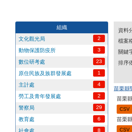
組織
資料
2
文化觀光局
檔案
3
動物保護防疫所
關鍵
23
數位研考處
排序
1
原住民族及族群發展處
4
主計處
苗栗縣
2
勞工及青年發展處
苗栗縣
29
警察局
CSV
6
教育處
苗栗縣
8
CSV
社會處