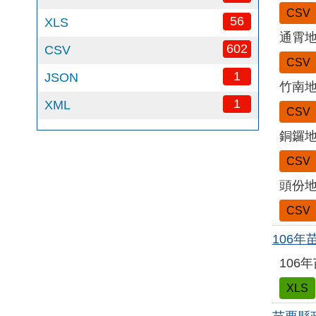
CSV
56
XLS
通霄
602
CSV
CSV
1
JSON
竹南
1
XML
CSV
銅鑼
CSV
頭份
CSV
106
106
XLS