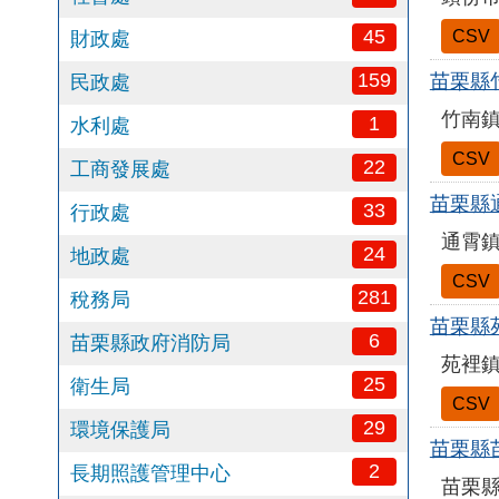
45
CSV
財政處
159
苗栗縣
民政處
竹南
1
水利處
CSV
22
工商發展處
苗栗縣
33
行政處
通霄
24
地政處
CSV
281
稅務局
苗栗縣
6
苗栗縣政府消防局
苑裡
25
衛生局
CSV
29
環境保護局
苗栗縣
2
長期照護管理中心
苗栗縣