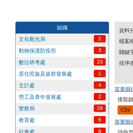
組織
資料
2
文化觀光局
檔案
3
動物保護防疫所
關鍵
23
數位研考處
排序
1
原住民族及族群發展處
4
主計處
苗栗縣
2
勞工及青年發展處
後龍
29
警察局
CSV
6
教育處
苗栗縣
8
社會處
頭份