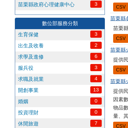
3
苗栗縣政府心理健康中心
CSV
苗栗縣
數位部服務分類
苗栗縣
3
生育保健
CSV
2
出生及收養
苗栗縣
6
求學及進修
提供
3
服兵役
CSV
4
求職及就業
苗栗縣
13
開創事業
提供
因素
0
婚姻
物品
0
投資理財
量、
7
休閒旅遊
CSV