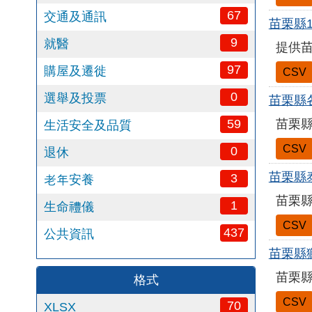
67
交通及通訊
苗栗縣
9
就醫
提供苗
97
購屋及遷徙
CSV
0
選舉及投票
苗栗縣
59
苗栗縣
生活安全及品質
CSV
0
退休
苗栗縣
3
老年安養
苗栗縣
1
生命禮儀
CSV
437
公共資訊
苗栗縣
苗栗縣
格式
CSV
70
XLSX