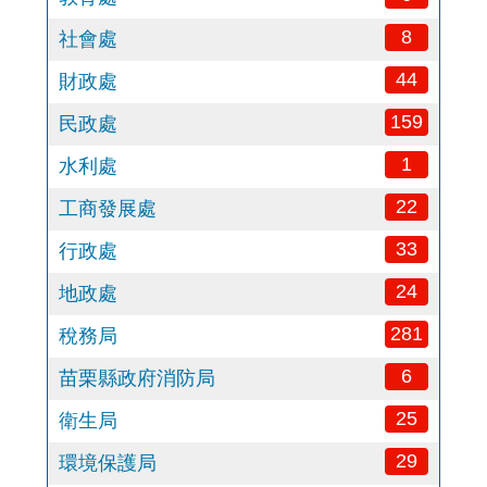
8
社會處
44
財政處
159
民政處
1
水利處
22
工商發展處
33
行政處
24
地政處
281
稅務局
6
苗栗縣政府消防局
25
衛生局
29
環境保護局