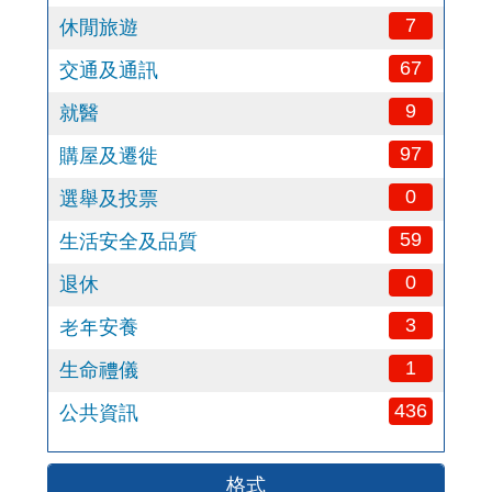
7
休閒旅遊
67
交通及通訊
9
就醫
97
購屋及遷徙
0
選舉及投票
59
生活安全及品質
0
退休
3
老年安養
1
生命禮儀
436
公共資訊
格式