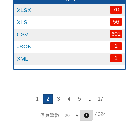
70
XLSX
56
XLS
601
CSV
1
JSON
1
XML
1
2
3
4
5
...
17
/
324
每頁筆數