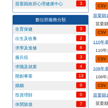
3
苗栗縣政府心理健康中心
CSV
苗栗縣
數位部服務分類
苗栗縣
3
生育保健
CSV
2
出生及收養
110年
6
求學及進修
110
3
服兵役
CSV
4
求職及就業
108年
13
開創事業
108
0
婚姻
CSV
0
投資理財
苗栗縣
苗栗縣
7
休閒旅遊