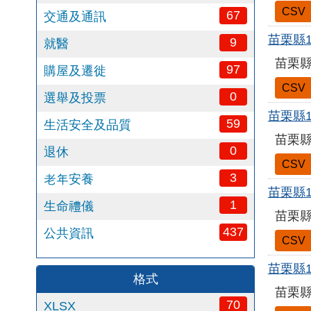
CSV
67
交通及通訊
苗栗縣
9
就醫
苗栗縣
97
購屋及遷徙
CSV
0
選舉及投票
苗栗縣
59
生活安全及品質
苗栗縣
0
退休
CSV
3
老年安養
苗栗縣
1
生命禮儀
苗栗縣
437
公共資訊
CSV
苗栗縣
格式
苗栗縣
70
XLSX