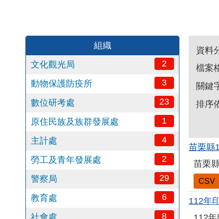
組織
資料
2
文化觀光局
檔案
3
動物保護防疫所
關鍵
23
數位研考處
排序
1
原住民族及族群發展處
4
主計處
苗栗縣
2
勞工及青年發展處
苗栗縣
29
警察局
CSV
6
教育處
112
8
社會處
112