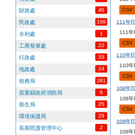
45
CSV
財政處
159
111
民政處
111
1
水利處
CSV
22
工商發展處
110
33
行政處
110
24
地政處
CSV
281
稅務局
108
6
苗栗縣政府消防局
108
25
衛生局
CSV
29
環境保護局
109
2
長期照護管理中心
109