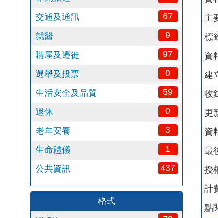
67
交通及通訊
主
9
就醫
標籤
97
購屋及遷徙
資
0
選舉及投票
建
59
生活安全及品質
收
0
退休
更
3
老年安養
資
1
生命禮儀
最
437
公共資訊
授
計
格式
點