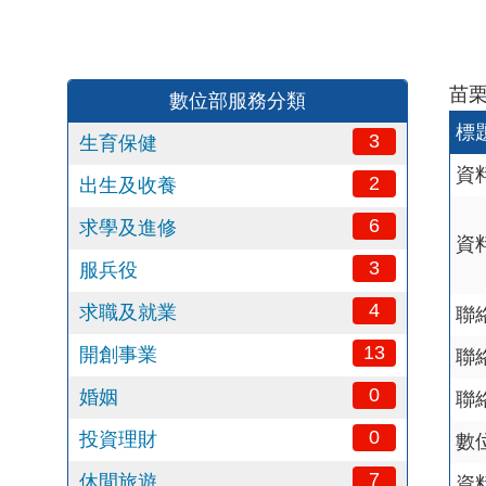
苗
數位部服務分類
標
3
生育保健
資
2
出生及收養
6
求學及進修
資
3
服兵役
4
求職及就業
聯
13
開創事業
聯
0
婚姻
聯
0
投資理財
數
7
休閒旅遊
資