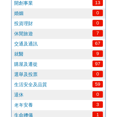
13
開創事業
0
婚姻
0
投資理財
7
休閒旅遊
67
交通及通訊
9
就醫
97
購屋及遷徙
0
選舉及投票
59
生活安全及品質
0
退休
3
老年安養
1
生命禮儀