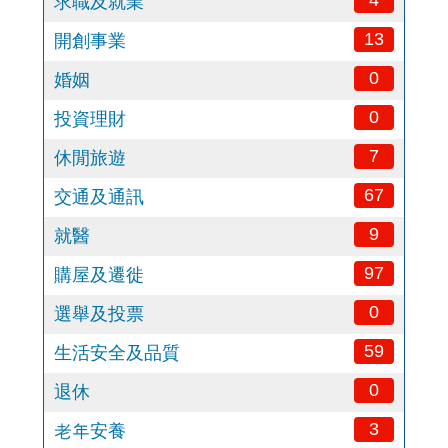
4
求職及就業
13
開創事業
0
婚姻
0
投資理財
7
休閒旅遊
67
交通及通訊
9
就醫
97
購屋及遷徙
0
選舉及投票
59
生活安全及品質
0
退休
3
老年安養