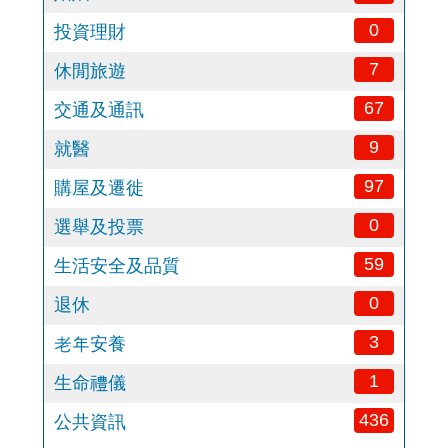
0
投資理財
7
休閒旅遊
67
交通及通訊
9
就醫
97
購屋及遷徙
0
選舉及投票
59
生活安全及品質
0
退休
3
老年安養
1
生命禮儀
436
公共資訊