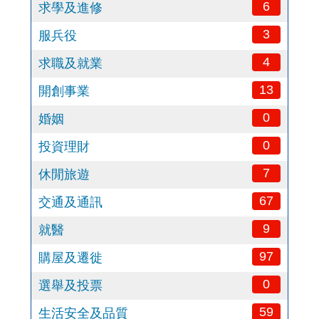
6
求學及進修
3
服兵役
4
求職及就業
13
開創事業
0
婚姻
0
投資理財
7
休閒旅遊
67
交通及通訊
9
就醫
97
購屋及遷徙
0
選舉及投票
59
生活安全及品質