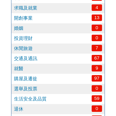
4
求職及就業
13
開創事業
0
婚姻
0
投資理財
7
休閒旅遊
67
交通及通訊
9
就醫
97
購屋及遷徙
0
選舉及投票
59
生活安全及品質
0
退休