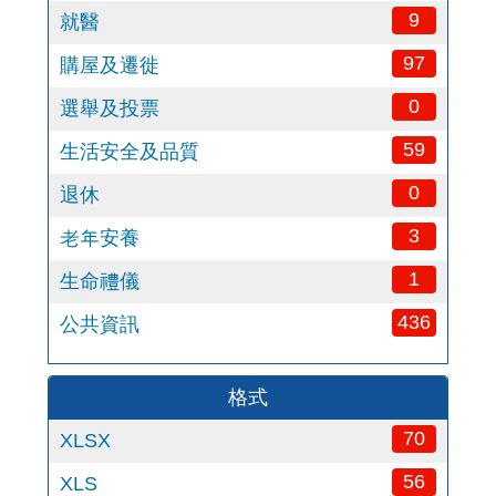
9
就醫
97
購屋及遷徙
0
選舉及投票
59
生活安全及品質
0
退休
3
老年安養
1
生命禮儀
436
公共資訊
格式
70
XLSX
56
XLS