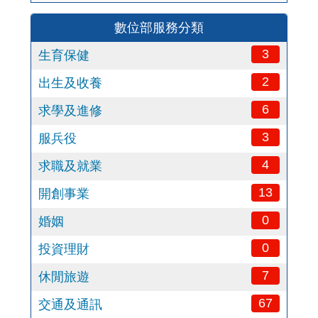
數位部服務分類
3
生育保健
2
出生及收養
6
求學及進修
3
服兵役
4
求職及就業
13
開創事業
0
婚姻
0
投資理財
7
休閒旅遊
67
交通及通訊