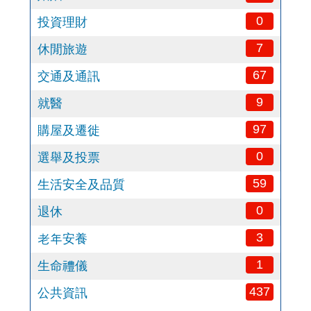
0
投資理財
7
休閒旅遊
67
交通及通訊
9
就醫
97
購屋及遷徙
0
選舉及投票
59
生活安全及品質
0
退休
3
老年安養
1
生命禮儀
437
公共資訊