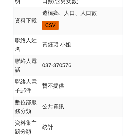
明
口數(含男女數)
造橋鄉、人口、人口數
資料下載
CSV
聯絡人姓
黃鈺珺 小姐
名
聯絡人電
037-370576
話
聯絡人電
暫不提供
子郵件
數位部服
公共資訊
務分類
資料集主
統計
題分類