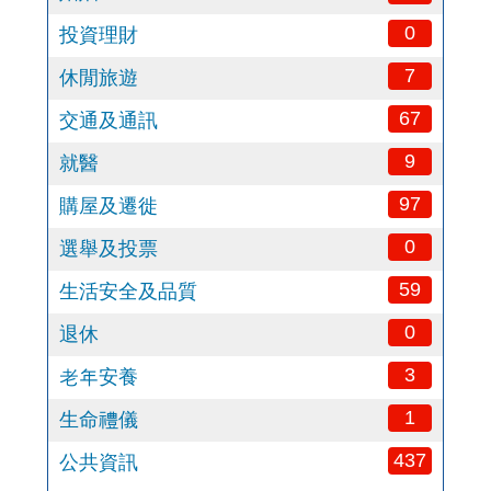
0
投資理財
7
休閒旅遊
67
交通及通訊
9
就醫
97
購屋及遷徙
0
選舉及投票
59
生活安全及品質
0
退休
3
老年安養
1
生命禮儀
437
公共資訊