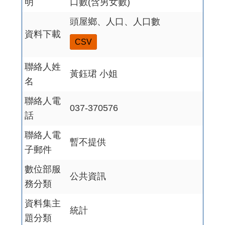
明
口數(含男女數)
頭屋鄉、人口、人口數
資料下載
CSV
聯絡人姓
黃鈺珺 小姐
名
聯絡人電
037-370576
話
聯絡人電
暫不提供
子郵件
數位部服
公共資訊
務分類
資料集主
統計
題分類