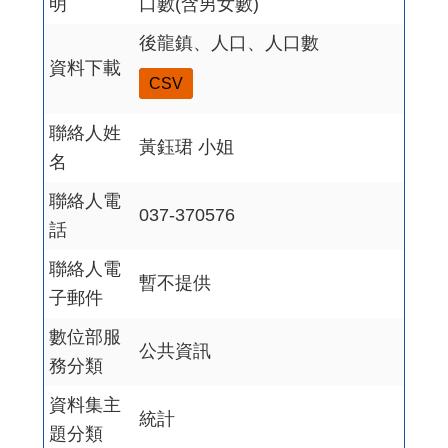
明
口數(含男女數)
後龍鎮、人口、人口數
資料下載
CSV
聯絡人姓
黃鈺珺 小姐
名
聯絡人電
037-370576
話
聯絡人電
暫不提供
子郵件
數位部服
公共資訊
務分類
資料集主
統計
題分類