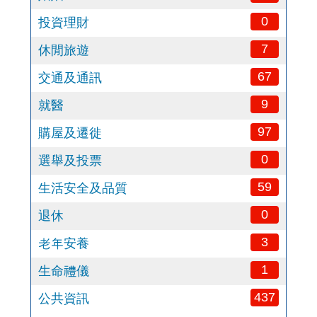
0
投資理財
7
休閒旅遊
67
交通及通訊
9
就醫
97
購屋及遷徙
0
選舉及投票
59
生活安全及品質
0
退休
3
老年安養
1
生命禮儀
437
公共資訊