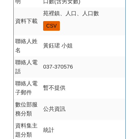
明
口數(含男女數)
苑裡鎮、人口、人口數
資料下載
CSV
聯絡人姓
黃鈺珺 小姐
名
聯絡人電
037-370576
話
聯絡人電
暫不提供
子郵件
數位部服
公共資訊
務分類
資料集主
統計
題分類