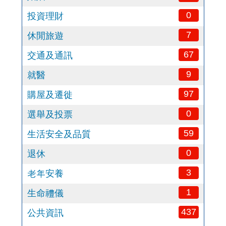
0
投資理財
7
休閒旅遊
67
交通及通訊
9
就醫
97
購屋及遷徙
0
選舉及投票
59
生活安全及品質
0
退休
3
老年安養
1
生命禮儀
437
公共資訊