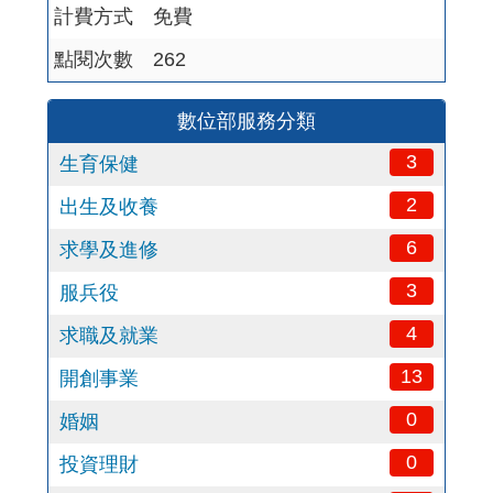
計費方式
免費
點閱次數
262
數位部服務分類
3
生育保健
2
出生及收養
6
求學及進修
3
服兵役
4
求職及就業
13
開創事業
0
婚姻
0
投資理財