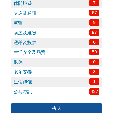
7
休閒旅遊
67
交通及通訊
9
就醫
97
購屋及遷徙
0
選舉及投票
59
生活安全及品質
0
退休
3
老年安養
1
生命禮儀
437
公共資訊
格式