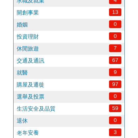
4
求職及就業
13
開創事業
0
婚姻
0
投資理財
7
休閒旅遊
67
交通及通訊
9
就醫
97
購屋及遷徙
0
選舉及投票
59
生活安全及品質
0
退休
3
老年安養