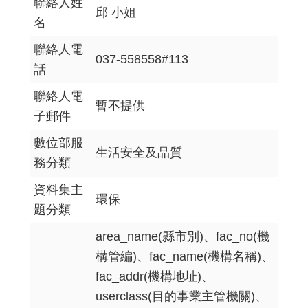
聯絡人姓
邱 小姐
名
聯絡人電
037-558558#113
話
聯絡人電
暫不提供
子郵件
數位部服
生活安全及品質
務分類
資料集主
環保
題分類
area_name(縣市別)、fac_no(機
構管編)、fac_name(機構名稱)、
fac_addr(機構地址)、
userclass(目的事業主管機關)、