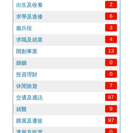
2
出生及收養
6
求學及進修
3
服兵役
4
求職及就業
13
開創事業
0
婚姻
0
投資理財
7
休閒旅遊
67
交通及通訊
9
就醫
97
購屋及遷徙
0
選舉及投票