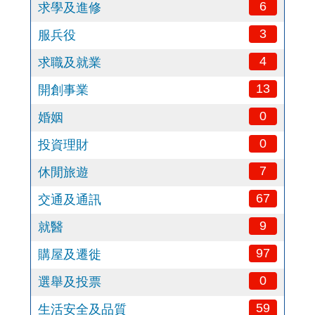
6
求學及進修
3
服兵役
4
求職及就業
13
開創事業
0
婚姻
0
投資理財
7
休閒旅遊
67
交通及通訊
9
就醫
97
購屋及遷徙
0
選舉及投票
59
生活安全及品質