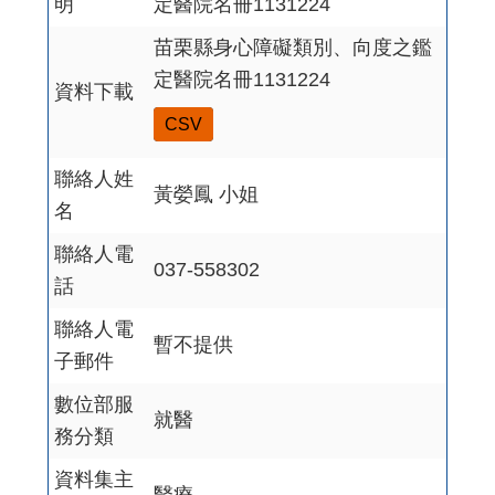
明
定醫院名冊1131224
苗栗縣身心障礙類別、向度之鑑
定醫院名冊1131224
資料下載
CSV
聯絡人姓
黃嫈鳳 小姐
名
聯絡人電
037-558302
話
聯絡人電
暫不提供
子郵件
數位部服
就醫
務分類
資料集主