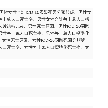
男性女性合計ICD-10國際死因分類號碼、男性女
每十萬人口死亡率、男性女性合計每十萬人口標
數結構比%、男性死亡原因、男性ICD-10國際
男性每十萬人口死亡率、男性每十萬人口標準化
女性死亡原因、女性ICD-10國際死因分類號
人口死亡率、女性每十萬人口標準化死亡率、女