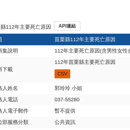
API連結
縣112年主要死亡原因
題
苗栗縣112年主要死亡原因
料集說明
112年主要死亡原因(含男性女性
112年苗栗縣主要死亡原因
料下載
CSV
絡人姓名
郭玲玲 小姐
絡人電話
037-55280
絡人電子郵件
暫不提供
位部服務分類
公共資訊