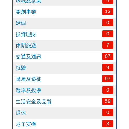
4
求職及就業
13
開創事業
0
婚姻
0
投資理財
7
休閒旅遊
67
交通及通訊
9
就醫
97
購屋及遷徙
0
選舉及投票
59
生活安全及品質
0
退休
3
老年安養