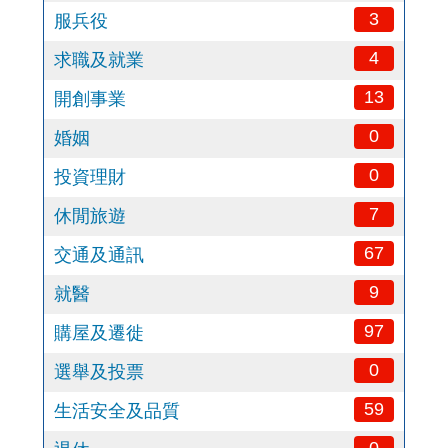
3
服兵役
4
求職及就業
13
開創事業
0
婚姻
0
投資理財
7
休閒旅遊
67
交通及通訊
9
就醫
97
購屋及遷徙
0
選舉及投票
59
生活安全及品質