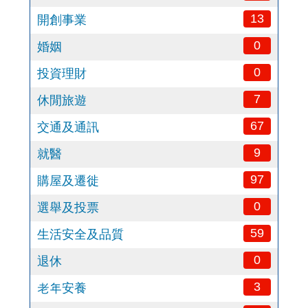
13
開創事業
0
婚姻
0
投資理財
7
休閒旅遊
67
交通及通訊
9
就醫
97
購屋及遷徙
0
選舉及投票
59
生活安全及品質
0
退休
3
老年安養