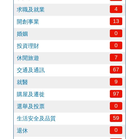
4
求職及就業
13
開創事業
0
婚姻
0
投資理財
7
休閒旅遊
67
交通及通訊
9
就醫
97
購屋及遷徙
0
選舉及投票
59
生活安全及品質
0
退休