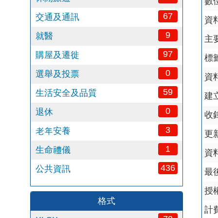
數
67
交通及通訊
資
9
就醫
主
97
購屋及遷徙
標籤
0
選舉及投票
資
59
生活安全及品質
建
0
退休
收
3
老年安養
更
1
生命禮儀
資
436
公共資訊
最
授
格式
計