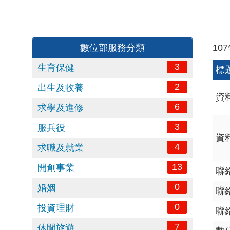
數位部服務分類
10
3
生育保健
標
2
出生及收養
資
6
求學及進修
3
服兵役
資
4
求職及就業
13
開創事業
聯
0
婚姻
聯
0
投資理財
聯
7
休閒旅遊